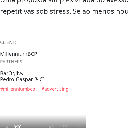
repetitivas sob stress. Se ao menos h
CLIENT:
MillenniumBCP
PARTNERS:
BarOgilvy
Pedro Gaspar & Cª
#millenniumbcp #advertising