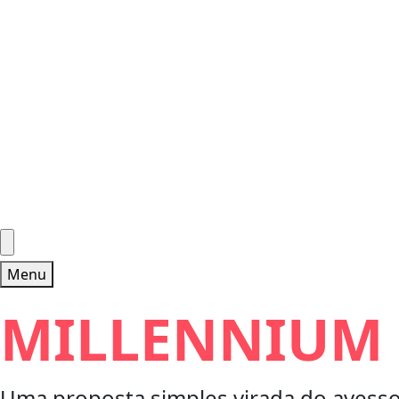
Menu
MILLENNIUM I
Uma proposta simples virada do avesso